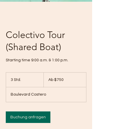
Colectivo Tour
(Shared Boat)
paradise_living._
Starting time 9:00 a.m. & 1:00 p.m.
paradise_living._
Ab
750
3 Std.
3
Ab $750
pesos
mexicanos
S
t
Boulevard Costero
d
.
Buchung anfragen